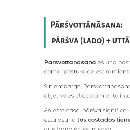
Pārśvottānāsana:
pārśva (lado) + utt
Parsvottanasana
es una post
como "postura de estiramiento 
Sin embargo, Parsvottanasana
objetivo es el estiramiento i
En este caso, pārśva significa
esta asana
los costados tien
que también es intenso.