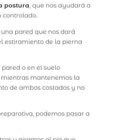
a postura
, que nos ayudará a
o controlado.
n una pared que nos dará
l estiramiento de la pierna
 pared o en el suelo
te mientras mantenemos la
ento de ambos costados y no
preparativa, podemos pasar a
tros y giramos el pie que