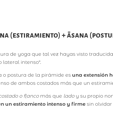
āna (estiramiento) + āsana (postu
ura de yoga que tal vez hayas visto traducida
lateral intenso".
 o postura de la pirámide es
una extensión h
ntenso de ambos costados más que un estiramie
costado o flanco
más que
lado
y su propio nom
en un estiramiento intenso y firme
sin olvidar