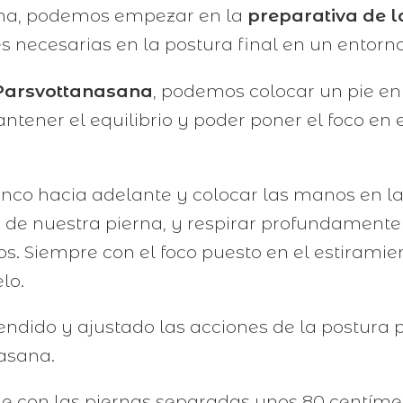
ana, podemos empezar en la
preparativa de l
s necesarias en la postura final en un entorn
 Parsvottanasana
, podemos colocar un pie e
tener el equilibrio y poder poner el foco en e
onco hacia adelante y colocar las manos en la
ad de nuestra pierna, y respirar profundamen
s. Siempre con el foco puesto en el estirami
lo.
ido y ajustado las acciones de la postura 
nasana.
ie con las piernas separadas unos 80 centíme